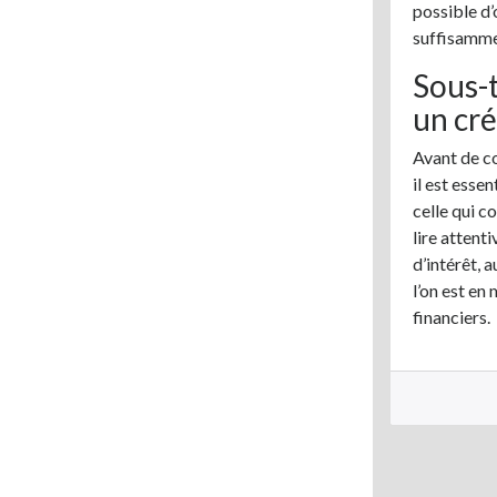
possible d’
suffisammen
Sous-t
un cré
Avant de co
il est esse
celle qui c
lire attent
d’intérêt, 
l’on est en
financiers.