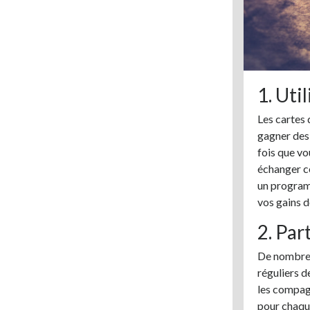
1. Uti
Les cartes
gagner des 
fois que vo
échanger co
un program
vos gains d
2. Par
De nombreu
réguliers d
les compag
pour chaque