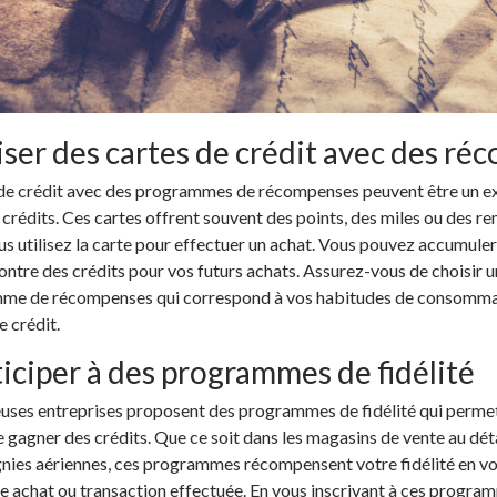
liser des cartes de crédit avec des r
 de crédit avec des programmes de récompenses peuvent être un e
crédits. Ces cartes offrent souvent des points, des miles ou des r
us utilisez la carte pour effectuer un achat. Vous pouvez accumule
ntre des crédits pour vos futurs achats. Assurez-vous de choisir u
me de récompenses qui correspond à vos habitudes de consommat
e crédit.
ticiper à des programmes de fidélité
ses entreprises proposent des programmes de fidélité qui permet
e gagner des crédits. Que ce soit dans les magasins de vente au déta
nies aériennes, ces programmes récompensent votre fidélité en vou
 achat ou transaction effectuée. En vous inscrivant à ces programm