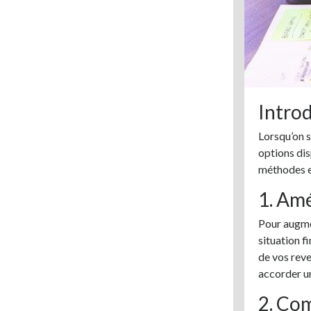
Intro
Lorsqu’on s
options dis
méthodes et
1. Amé
Pour augmen
situation f
de vos reve
accorder un
2. Com