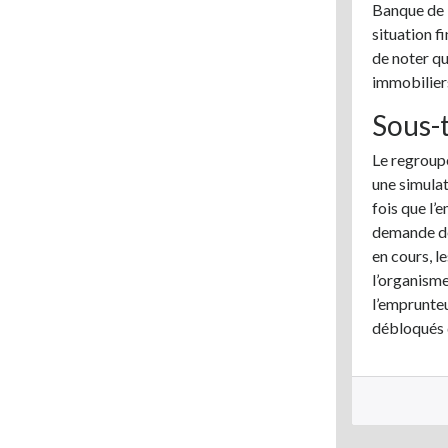
Banque de F
situation f
de noter qu
immobiliers
Sous-t
Le regroupe
une simulat
fois que l’
demande de
en cours, l
l’organisme
l’emprunteu
débloqués 