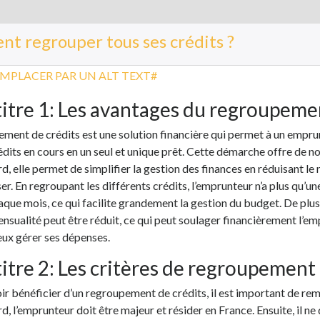
t regrouper tous ses crédits ?
itre 1: Les avantages du regroupeme
ement de crédits est une solution financière qui permet à un empr
édits en cours en un seul et unique prêt. Cette démarche offre de
d, elle permet de simplifier la gestion des finances en réduisant l
r. En regroupant les différents crédits, l’emprunteur n’a plus qu’u
que mois, ce qui facilite grandement la gestion du budget. De plus
nsualité peut être réduit, ce qui peut soulager financièrement l’em
eux gérer ses dépenses.
itre 2: Les critères de regroupement 
r bénéficier d’un regroupement de crédits, il est important de remp
d, l’emprunteur doit être majeur et résider en France. Ensuite, il ne d