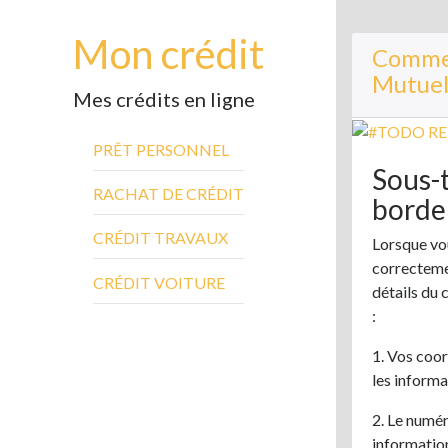
Mon crédit
Commen
Mutuel
Mes crédits en ligne
PRÊT PERSONNEL
Sous-t
RACHAT DE CRÉDIT
borde
CRÉDIT TRAVAUX
Lorsque vou
correcteme
CRÉDIT VOITURE
détails du 
:
1. Vos coo
les informa
2. Le numér
informatio