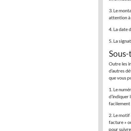
3. Le monta
attention à
4. La date 
5. La signa
Sous-t
Outre les i
d’autres dé
que vous po
1. Le numé
d’indiquer 
facilement 
2. Le motif
facture » o
pour suivre