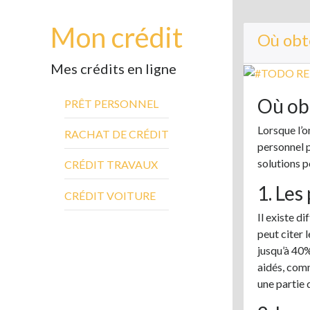
Mon crédit
Où obt
Mes crédits en ligne
Où obt
PRÊT PERSONNEL
Lorsque l’o
RACHAT DE CRÉDIT
personnel p
solutions p
CRÉDIT TRAVAUX
1. Les
CRÉDIT VOITURE
Il existe d
peut citer 
jusqu’à 40%
aidés, comm
une partie 