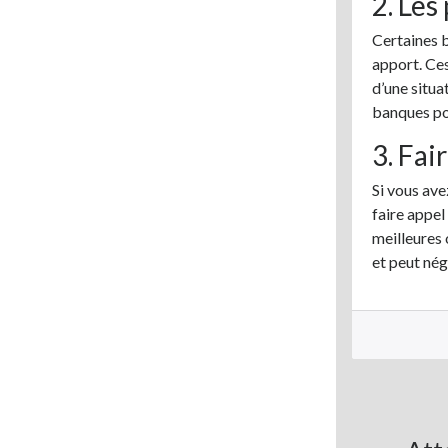
2. Les
Certaines 
apport. Ce
d’une situa
banques pou
3. Fai
Si vous ave
faire appel
meilleures 
et peut né