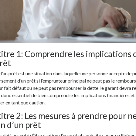
itre 1: Comprendre les implications d
rêt
d’un prêt est une situation dans laquelle une personne accepte de p
ement d’un prêt si l’emprunteur principal ne peut pas le rembourser
r fait défaut ou ne peut pas rembourser la dette, le garant devra r
st donc essentiel de bien comprendre les implications financières et
r en tant que caution.
itre 2: Les mesures à prendre pour ne
n d’un prêt
z déjà accepté d’être caution d’un prêt et souhaitez vous en libérer,