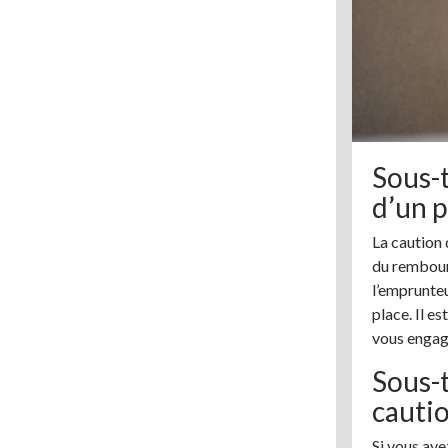
Sous-t
d’un p
La caution 
du rembours
l’emprunteu
place. Il e
vous engage
Sous-t
cautio
Si vous ave